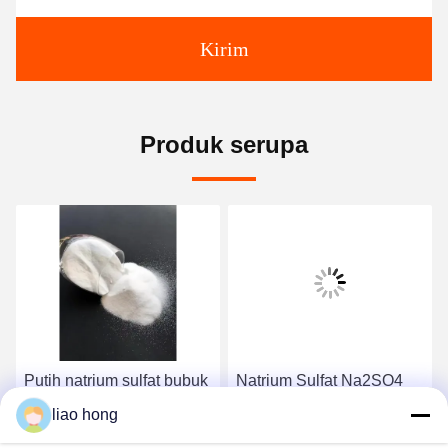
Kirim
Produk serupa
Putih natrium sulfat bubuk
Natrium Sulfat Na2SO4
pewarna Bahan baku
Pewarna Bahan baku
liao hong
Na2SO4 Untuk semen
untuk pembuatan kertas