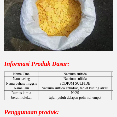
Informasi Produk Dasar:
Nama Cina
Natrium sulfida
No
Nama asing
Natrium sulfida
N
Nama bahasa Inggris
SODIUM SULFIDE
Nama lain
Natrium sulfida anhidrat, tablet kuning alkali
K
Rumus kimia
Na2S
berat molekul
tujuh puluh delapan poin nol empat
Penggunaan produk: