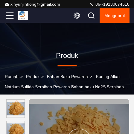
xinyunjinhong@gmail.com
86--19130674510
Mengobrol
Produk
Rumah
>
Produk
>
Bahan Baku Pewarna
>
Kuning Alkali
Natrium Sulfida Serpihan Pewarna Bahan baku Na2S Serpihan
78.04 Berat molekul